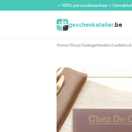
Spring naar de inhoud
100% personaliseerbaar
Gemakkeli
geschenkatelier
.be
Home
/
Shop
/
Gelegenheden
/
Lederlook