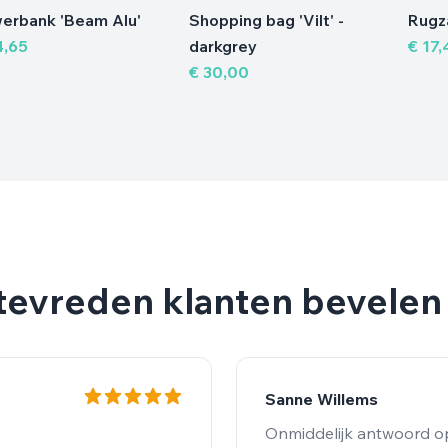
Shopping bag 'Vilt' -
Rugza
erbank 'Beam Alu'
darkgrey
€ 17,
4,65
€ 30,00
evreden klanten bevelen
Elien Carels
 vragen, erg vriendelijk
Snelle en correct service