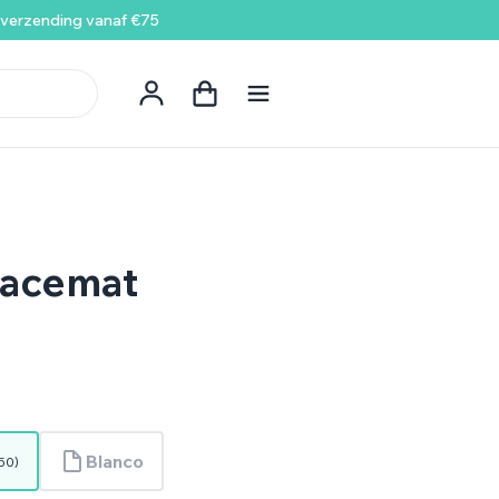
 verzending vanaf €75
lacemat
Blanco
50
)