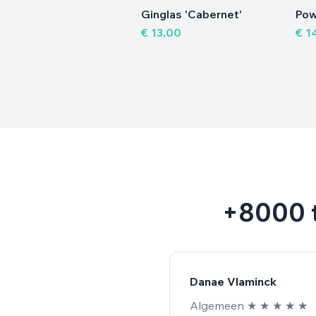
gzak 'Fashion'
Ginglas 'Cabernet'
Pow
17,45
€ 13,00
€ 1
+8000 t
Sanne Willems
Onmiddelijk antwoord op