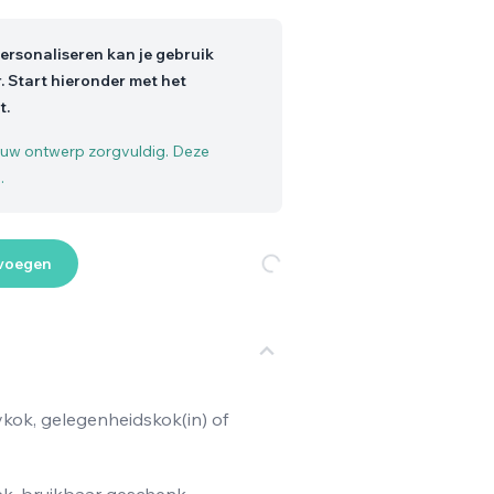
ersonaliseren kan je gebruik
. Start hieronder met het
t.
jouw ontwerp zorgvuldig. Deze
.
voegen
ok, gelegenheidskok(in) of