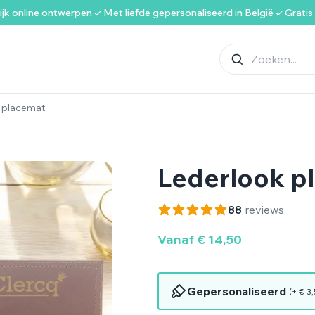
jk online ontwerpen
Met liefde gepersonaliseerd in België
Gratis
 placemat
Lederlook p
88
reviews
Vanaf
€
14,50
Gepersonaliseerd
(+
€
3,