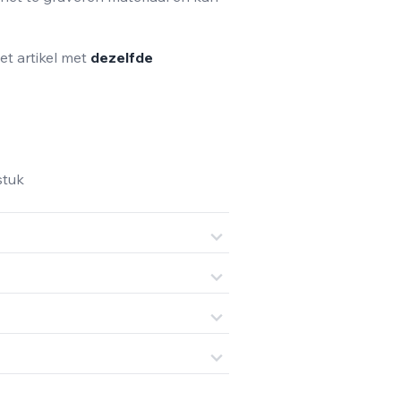
het artikel met
dezelfde
stuk
Shirley Vercnock
ing!
Tevreden!