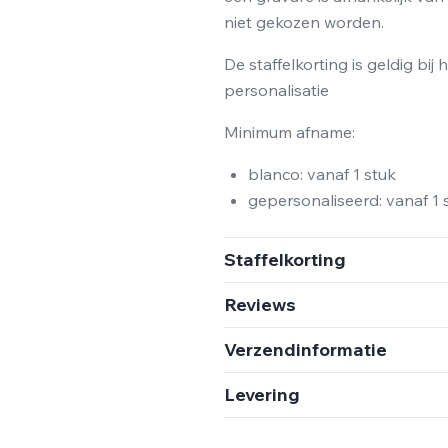
niet gekozen worden.
De staffelkorting is geldig bij 
personalisatie
Minimum afname:
blanco: vanaf 1 stuk
gepersonaliseerd: vanaf 1 
Staffelkorting
Reviews
Verzendinformatie
Chloë Nonckele
Levering
erg vriendelijk en
Uitstekend en snelle lever
. Dank u !