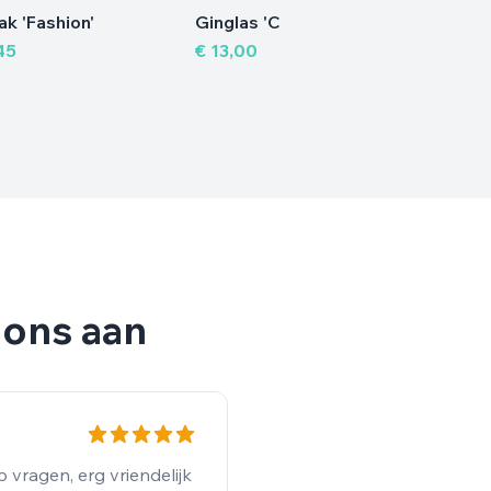
k 'Fashion'
Ginglas 'Cabernet'
Powerb
45
€ 13,00
€ 14,6
 ons aan
Marie S
Gekocht artikel: Potlood 