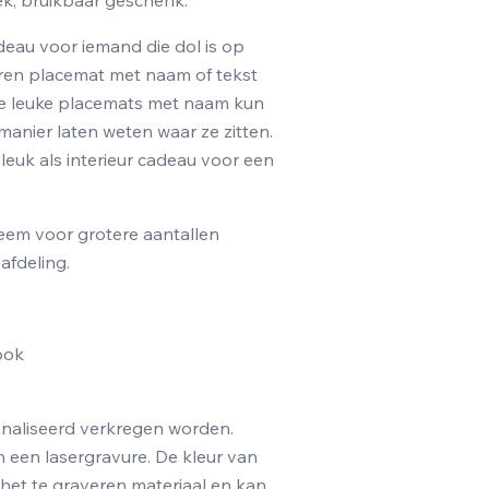
ek, bruikbaar geschenk.
eau voor iemand die dol is op
leren placemat met naam of tekst
ze leuke placemats met naam kun
 manier laten weten waar ze zitten.
 leuk als interieur cadeau voor een
eem voor grotere aantallen
afdeling.
ook
naliseerd verkregen worden.
n een lasergravure. De kleur van
 het te graveren materiaal en kan