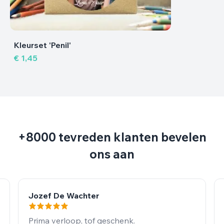
Rugzak 'Ju
€ 14,95
+8000 tevreden klanten bevelen
ons aan
Jozef De Wachter
Prima verloop, tof geschenk.