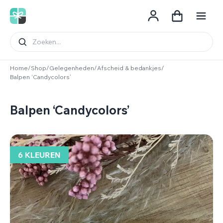
Spring naar de inhoud
Home
/
Shop
/
Gelegenheden
/
Afscheid & bedankjes
/
Balpen ‘Candycolors’
Balpen ‘Candycolors’
6 KLEUREN