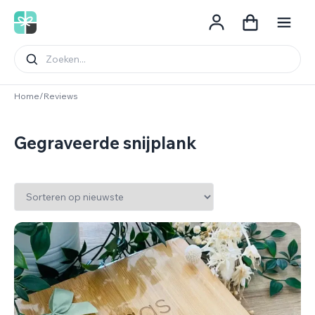
Spring naar de inhoud
Home
/
Reviews
Gegraveerde snijplank